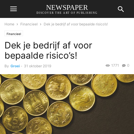
NEWSPAPER
DISCOVER THE ART OF PUBLISHING
Home
Financieel
Dek je bedrijf af voor bepaalde risico’s!
Financieel
Dek je bedrijf af voor
bepaalde risico’s!
1771
0
By
Groei
-
31 oktober 2019