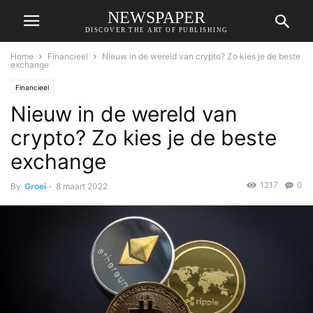
NEWSPAPER
DISCOVER THE ART OF PUBLISHING
Home
Financieel
Nieuw in de wereld van crypto? Zo kies je de beste
exchange
Financieel
Nieuw in de wereld van
crypto? Zo kies je de beste
exchange
1217
0
By
Groei
-
8 maart 2022