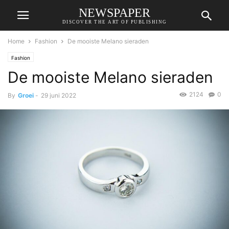
NEWSPAPER
DISCOVER THE ART OF PUBLISHING
Home
Fashion
De mooiste Melano sieraden
Fashion
De mooiste Melano sieraden
2124
0
By
Groei
-
29 juni 2022