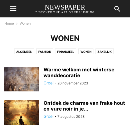
NEWSPAPER
DISCOVER THE ART OF PUBLISHING
Home
Wonen
WONEN
ALGEMEEN
FASHION
FINANCIEEL
WONEN
ZAKELIJK
Warme welkom met winterse
wanddecoratie
Groei
-
26 november 2023
Ontdek de charme van frake hout
en vure noir in je...
Groei
-
7 augustus 2023