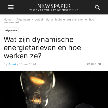
NEWSPAPER
DISCOVER THE ART OF PUBLISHING
Home
Algemeen
Wat zijn dynamische energietarieven en hoe
werken ze?
Algemeen
Wat zijn dynamische
energietarieven en hoe
werken ze?
812
0
By
Groei
-
13 mei 2024