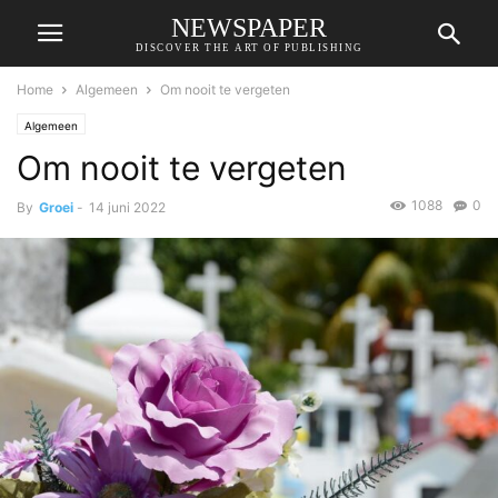
NEWSPAPER
DISCOVER THE ART OF PUBLISHING
Home
Algemeen
Om nooit te vergeten
Algemeen
Om nooit te vergeten
1088
0
By
Groei
-
14 juni 2022